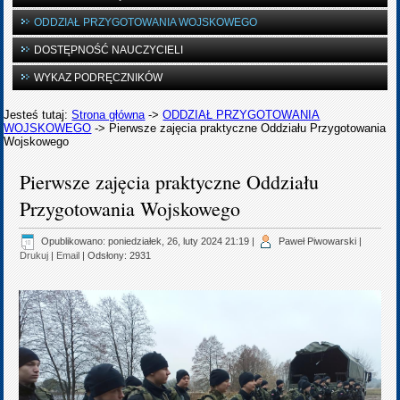
ODDZIAŁ PRZYGOTOWANIA WOJSKOWEGO
DOSTĘPNOŚĆ NAUCZYCIELI
WYKAZ PODRĘCZNIKÓW
Jesteś tutaj:
Strona główna
->
ODDZIAŁ PRZYGOTOWANIA
WOJSKOWEGO
->
Pierwsze zajęcia praktyczne Oddziału Przygotowania
Wojskowego
Pierwsze zajęcia praktyczne Oddziału
Przygotowania Wojskowego
Opublikowano: poniedziałek, 26, luty 2024 21:19
|
Paweł Piwowarski
|
Drukuj
|
Email
| Odsłony: 2931