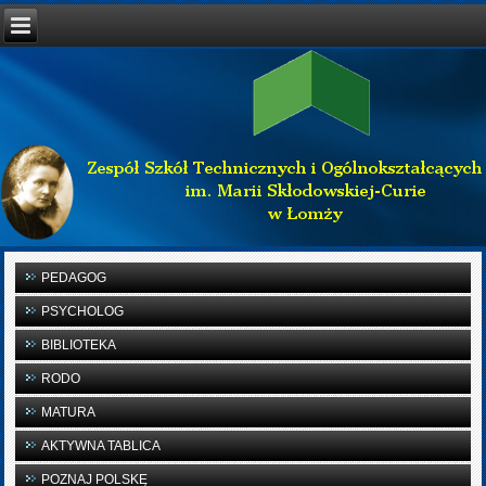
PEDAGOG
PSYCHOLOG
BIBLIOTEKA
RODO
MATURA
AKTYWNA TABLICA
POZNAJ POLSKĘ