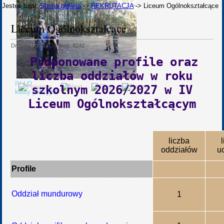
Technikum Nr 4
Jesteś tutaj:
Strona główna
->
REKRUTACJA
->
Liceum Ogólnokształcące
Technik hotelarstwa aaa
Liceum Ogólnokształcące
Drukuj
|
Email
| Odsłony: 8242
Proponowane profile oraz
liczba oddziałów w roku
IV LO
szkolnym 2026/2027 w IV
klasy policyjne
Liceum Ogólnokształcącym
liczba
oddziałów
u
Profile
Oddział mundurowy
1