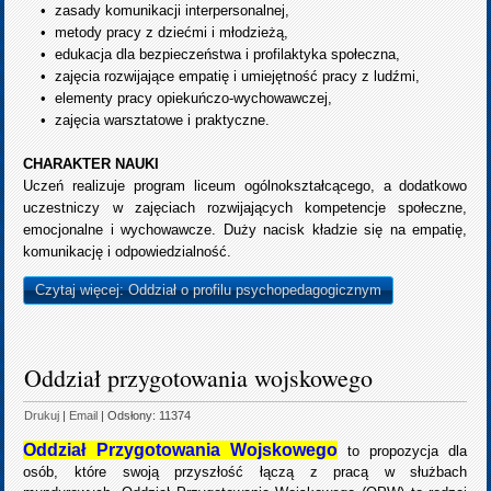
•
zasady komunikacji interpersonalnej,
•
metody pracy z dziećmi i młodzieżą,
•
edukacja dla bezpieczeństwa i profilaktyka społeczna,
•
zajęcia rozwijające empatię i umiejętność pracy z ludźmi,
•
elementy pracy opiekuńczo-wychowawczej,
•
zajęcia warsztatowe i praktyczne.
CHARAKTER NAUKI
Uczeń realizuje program liceum ogólnokształcącego, a dodatkowo
uczestniczy w zajęciach rozwijających kompetencje społeczne,
emocjonalne i wychowawcze. Duży nacisk kładzie się na empatię,
komunikację i odpowiedzialność.
Czytaj więcej: Oddział o profilu psychopedagogicznym
Oddział przygotowania wojskowego
Drukuj
|
Email
| Odsłony: 11374
Oddział Przygotowania Wojskowego
to propozycja dla
osób, które swoją przyszłość łączą z pracą w służbach