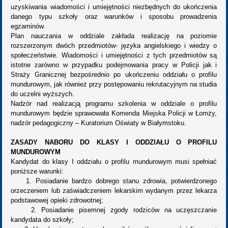
uzyskiwania wiadomości i umiejętności niezbędnych do ukończenia
danego typu szkoły oraz warunków i sposobu prowadzenia
egzaminów.
Plan nauczania w oddziale zakłada realizację na poziomie
rozszerzonym dwóch przedmiotów- języka angielskiego i wiedzy o
społeczeństwie. Wiadomości i umiejętności z tych przedmiotów są
istotne zarówno w przypadku podejmowania pracy w Policji jak i
Straży Granicznej bezpośrednio po ukończeniu oddziału o profilu
mundurowym, jak również przy postępowaniu rekrutacyjnym na studia
do uczelni wyższych.
Nadzór nad realizacją programu szkolenia w oddziale o profilu
mundurowym będzie sprawowała Komenda Miejska Policji w Łomży,
nadzór pedagogiczny – Kuratorium Oświaty w Białymstoku.
ZASADY NABORU DO KLASY I ODDZIAŁU O PROFILU
MUNDUROWYM
Kandydat do klasy I oddziału o profilu mundurowym musi spełniać
poniższe warunki:
1. Posiadanie bardzo dobrego stanu zdrowia, potwierdzonego
orzeczeniem lub zaświadczeniem lekarskim wydanym przez lekarza
podstawowej opieki zdrowotnej;
2. Posiadanie pisemnej zgody rodziców na uczęszczanie
kandydata do szkoły;