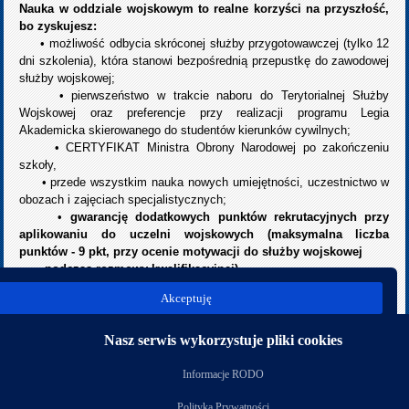
Nauka w oddziale wojskowym to realne korzyści na przyszłość,
bo zyskujesz:
• możliwość odbycia skróconej służby przygotowawczej (tylko 12
dni szkolenia), która stanowi bezpośrednią przepustkę do zawodowej
służby wojskowej;
• pierwszeństwo w trakcie naboru do Terytorialnej Służby
Wojskowej oraz preferencje przy realizacji programu Legia
Akademicka skierowanego do studentów kierunków cywilnych;
• CERTYFIKAT Ministra Obrony Narodowej po zakończeniu
szkoły,
• przede wszystkim nauka nowych umiejętności, uczestnictwo w
obozach i zajęciach specjalistycznych;
•
gwarancję dodatkowych punktów rekrutacyjnych przy
aplikowaniu do uczelni wojskowych (maksymalna liczba
punktów - 9 pkt, przy ocenie motywacji do służby wojskowej
podczas rozmowy kwalifikacyjnej).
Akceptuję
Czytaj więcej: Oddział przygotowania wojskowego
Nasz serwis wykorzystuje pliki cookies
Nasi partnerzy
Informacje RODO
Polityka Prywatności