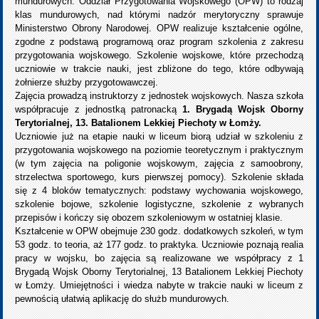
mundurowych. Oddział Przygotowania Wojskowego (OPW) to rodzaj
klas mundurowych, nad którymi nadzór merytoryczny sprawuje
Ministerstwo Obrony Narodowej. OPW realizuje kształcenie ogólne,
zgodne z podstawą programową oraz program szkolenia z zakresu
przygotowania wojskowego. Szkolenie wojskowe, które przechodzą
uczniowie w trakcie nauki, jest zbliżone do tego, które odbywają
żołnierze służby przygotowawczej.
Zajęcia prowadzą instruktorzy z jednostek wojskowych. Nasza szkoła
współpracuje z jednostką patronacką
1. Brygadą Wojsk Oborny
Terytorialnej, 13. Batalionem Lekkiej Piechoty w Łomży.
Uczniowie już na etapie nauki w liceum biorą udział w szkoleniu z
przygotowania wojskowego na poziomie teoretycznym i praktycznym
(w tym zajęcia na poligonie wojskowym, zajęcia z samoobrony,
strzelectwa sportowego, kurs pierwszej pomocy). Szkolenie składa
się z 4 bloków tematycznych: podstawy wychowania wojskowego,
szkolenie bojowe, szkolenie logistyczne, szkolenie z wybranych
przepisów i kończy się obozem szkoleniowym w ostatniej klasie.
Kształcenie w OPW obejmuje 230 godz. dodatkowych szkoleń, w tym
53 godz. to teoria, aż 177 godz. to praktyka. Uczniowie poznają realia
pracy w wojsku, bo zajęcia są realizowane we współpracy z 1
Brygadą Wojsk Oborny Terytorialnej, 13 Batalionem Lekkiej Piechoty
w Łomży. Umiejętności i wiedza nabyte w trakcie nauki w liceum z
pewnością ułatwią aplikację do służb mundurowych.