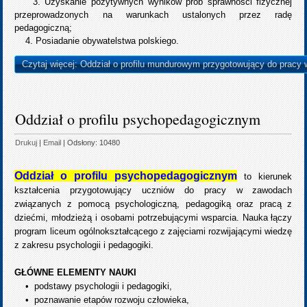
3. Uzyskanie pozytywnych wyników prób sprawności fizycznej
przeprowadzonych na warunkach ustalonych przez radę
pedagogiczną;
4. Posiadanie obywatelstwa polskiego.
Czytaj więcej: Oddział o profilu mundurowym przygotowujący do pracy w 
Oddział o profilu psychopedagogicznym
Drukuj
|
Email
| Odsłony: 10480
Oddział o profilu psychopedagogicznym
to kierunek
kształcenia przygotowujący uczniów do pracy w zawodach
związanych z pomocą psychologiczną, pedagogiką oraz pracą z
dziećmi, młodzieżą i osobami potrzebującymi wsparcia. Nauka łączy
program liceum ogólnokształcącego z zajęciami rozwijającymi wiedzę
z zakresu psychologii i pedagogiki.
GŁÓWNE ELEMENTY NAUKI
• podstawy psychologii i pedagogiki,
•
poznawanie etapów rozwoju człowieka,