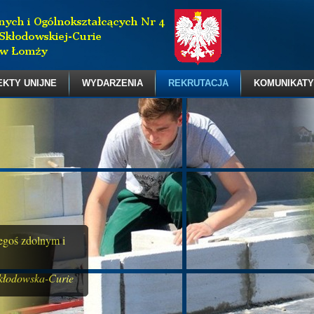
EKTY UNIJNE
WYDARZENIA
REKRUTACJA
KOMUNIKATY
zegoś zdolnym i
kłodowska-Curie