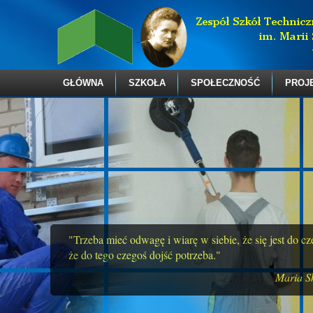
GŁÓWNA
SZKOŁA
SPOŁECZNOŚĆ
PROJ
"Trzeba mieć odwagę i wiarę w siebie, że się jest do c
że do tego czegoś dojść potrzeba."
Maria S