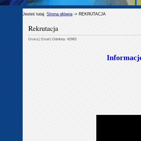
Jesteś tutaj:
Strona główna
->
REKRUTACJA
Rekrutacja
Drukuj
|
Email
| Odsłony: 42983
Informacj