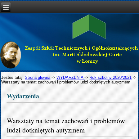
Jesteś tutaj:
Strona główna
->
WYDARZENIA
->
Rok szkolny 2020/2021
->
Warsztaty na temat zachowań i problemów ludzi dotkniętych autyzmem
Wydarzenia
Warsztaty na temat zachowań i problemów
ludzi dotkniętych autyzmem