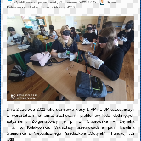
Opublikowano: poniedziałek, 21, czerwiec 2021 12:49
|
Sylwia
Kołakowska
|
Drukuj
|
Email
| Odsłony: 4246
Dnia 2 czerwca 2021 roku uczniowie klasy 1 PP i 1 BP uczestniczyli
w warsztatach na temat zachowań i problemów ludzi dotkniętych
autyzmem. Zorganizowały je p. E. Ciborowska – Dejneka
i p. S. Kołakowska.
Warsztaty przeprowadziła pani Karolina
Staniórska z Niepublicznego Przedszkola „Motylek” i Fundacji „Dr
Otis”.