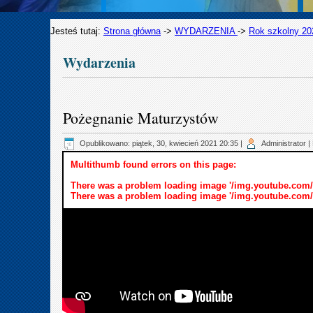
Jesteś tutaj:
Strona główna
->
WYDARZENIA
->
Rok szkolny 20
Wydarzenia
Pożegnanie Maturzystów
Opublikowano: piątek, 30, kwiecień 2021 20:35
|
Administrator
|
Multithumb found errors on this page:
There was a problem loading image '/img.youtube.com/
There was a problem loading image '/img.youtube.com/