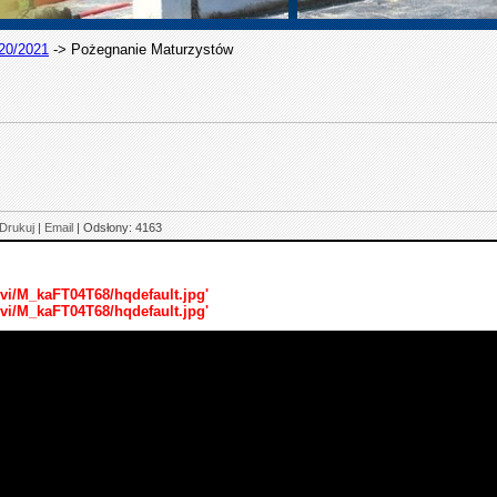
20/2021
->
Pożegnanie Maturzystów
Drukuj
|
Email
| Odsłony: 4163
vi/M_kaFT04T68/hqdefault.jpg'
vi/M_kaFT04T68/hqdefault.jpg'