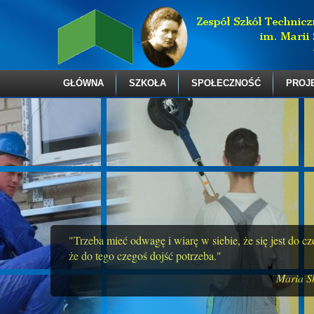
GŁÓWNA
SZKOŁA
SPOŁECZNOŚĆ
PROJ
"Trzeba mieć odwagę i wiarę w siebie, że się jest do c
że do tego czegoś dojść potrzeba."
Maria S