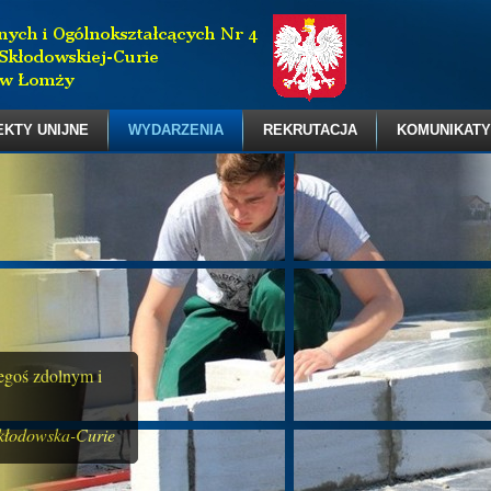
EKTY UNIJNE
WYDARZENIA
REKRUTACJA
KOMUNIKATY
zegoś zdolnym i
kłodowska-Curie