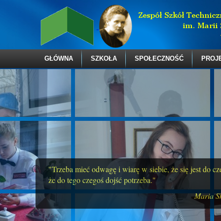
GŁÓWNA
SZKOŁA
SPOŁECZNOŚĆ
PROJ
"Trzeba mieć odwagę i wiarę w siebie, że się jest do c
że do tego czegoś dojść potrzeba."
Maria S