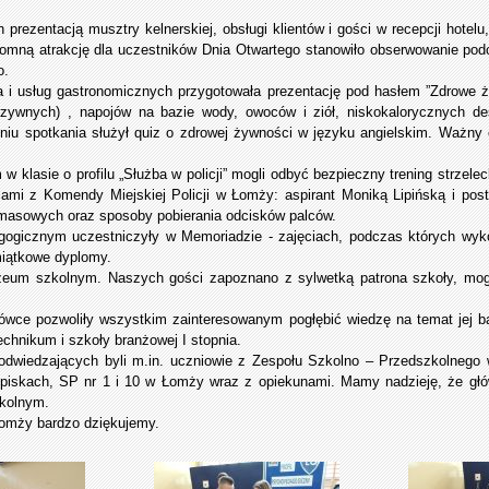
 prezentacją musztry kelnerskiej, obsługi klientów i gości w recepcji hotel
gromną atrakcję dla uczestników Dnia Otwartego stanowiło obserwowanie po
o.
 i usług gastronomicznych przygotowała prezentację pod hasłem ”Zdrowe ż
ywnych) , napojów na bazie wody, owoców i ziół, niskokalorycznych des
iu spotkania służył quiz o zdrowej żywności w języku angielskim. Ważny 
klasie o profilu „Służba w policji” mogli odbyć bezpieczny trening strzelecki
ami z Komendy Miejskiej Policji w Łomży: aspirant Moniką Lipińską i p
 masowych oraz sposoby pobierania odcisków palców.
gogicznym uczestniczyły w Memoriadzie - zajęciach, podczas których wy
miątkowe dyplomy.
zeum szkolnym. Naszych gości zapoznano z sylwetką patrona szkoły, mogl
ówce pozwoliły wszystkim zainteresowanym pogłębić wiedzę na temat jej baz
echnikum i szkoły branżowej I stopnia.
d odwiedzających byli m.in. uczniowie z Zespołu Szkolno – Przedszkolnego
skach, SP nr 1 i 10 w Łomży wraz z opiekunami. Mamy nadzieję, że głów
zkolnym.
omży bardzo dziękujemy.