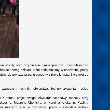
u szkoły oraz przybliżenie gimnazjalistom i ósmoklasistom
ę ukazać szereg działań, które podejmujemy w codziennej pracy
ów, do pokazania panującego w szkole klimatu życzliwości,
zawodach: technik hotelarstwa, technik żywienia i usług
z betonu projektowego, niwelator basenowy, roboczy strój
łą (p. Marzena Choińska, p. Karolina Klicka, p. Paulina
ania naszych gości o możliwości pracy w zawodzie technik