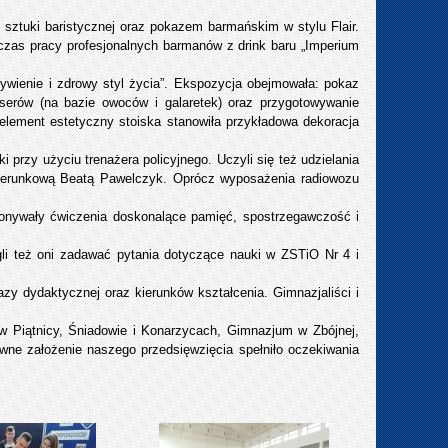
u, sztuki baristycznej oraz pokazem barmańskim w stylu Flair.
dczas pracy profesjonalnych barmanów z drink baru „Imperium
ywienie i zdrowy styl życia”. Ekspozycja obejmowała: pokaz
erów (na bazie owoców i galaretek) oraz przygotowywanie
element estetyczny stoiska stanowiła przykładowa dekoracja
 przy użyciu trenażera policyjnego. Uczyli się też udzielania
osterunkową Beatą Pawelczyk. Oprócz wyposażenia radiowozu
konywały ćwiczenia doskonalące pamięć, spostrzegawczość i
i też oni zadawać pytania dotyczące nauki w ZSTiO Nr 4 i
y dydaktycznej oraz kierunków kształcenia. Gimnazjaliści i
 w Piątnicy, Śniadowie i Konarzycach, Gimnazjum w Zbójnej,
ne założenie naszego przedsięwzięcia spełniło oczekiwania