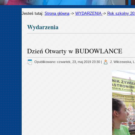
Jesteś tutaj:
Strona główna
->
WYDARZENIA
->
Rok szkolny 20
Wydarzenia
Dzień Otwarty w BUDOWLANCE
Opublikowano: czwartek, 23, maj 2019 23:30
|
J. Wilczewska, L