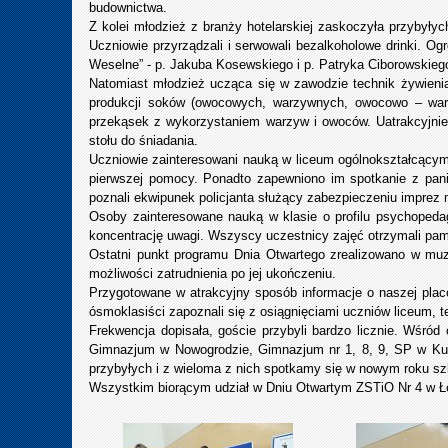
budownictwa.
Z kolei młodzież z branży hotelarskiej zaskoczyła przybyłych
Uczniowie przyrządzali i serwowali bezalkoholowe drinki. O
Weselne” - p. Jakuba Kosewskiego i p. Patryka Ciborowskieg
Natomiast młodzież ucząca się w zawodzie technik żywienia
produkcji soków (owocowych, warzywnych, owocowo – warz
przekąsek z wykorzystaniem warzyw i owoców. Uatrakcyjnien
stołu do śniadania.
Uczniowie zainteresowani nauką w liceum ogólnokształcącym w 
pierwszej pomocy. Ponadto zapewniono im spotkanie z pani
poznali ekwipunek policjanta służący zabezpieczeniu imprez
Osoby zainteresowane nauką w klasie o profilu psychopeda
koncentrację uwagi. Wszyscy uczestnicy zajęć otrzymali pa
Ostatni punkt programu Dnia Otwartego zrealizowano w mu
możliwości zatrudnienia po jej ukończeniu.
Przygotowane w atrakcyjny sposób informacje o naszej plac
ósmoklasiści zapoznali się z osiągnięciami uczniów liceum, t
Frekwencja dopisała, goście przybyli bardzo licznie. Wśró
Gimnazjum w Nowogrodzie, Gimnazjum nr 1, 8, 9, SP w Kupi
przybyłych i z wieloma z nich spotkamy się w nowym roku s
Wszystkim biorącym udział w Dniu Otwartym ZSTiO Nr 4 w Ł