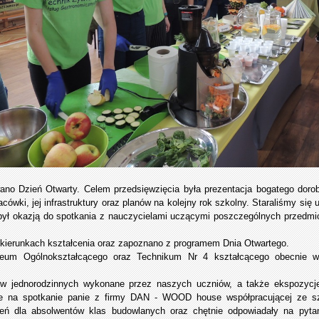
o Dzień Otwarty. Celem przedsięwzięcia była prezentacja bogatego dorobk
acówki, jej infrastruktury oraz planów na kolejny rok szkolny. Staraliśmy si
ył okazją do spotkania z nauczycielami uczącymi poszczególnych przedmiot
o kierunkach kształcenia oraz zapoznano z programem Dnia Otwartego.
Liceum Ogólnokształcącego oraz Technikum Nr 4 kształcącego obecnie w 
 jednorodzinnych wykonane przez naszych uczniów, a także ekspozycje 
e na spotkanie panie z firmy DAN - WOOD house współpracującej ze szko
leń dla absolwentów klas budowlanych oraz chętnie odpowiadały na pyt