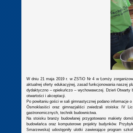
W dniu 21 maja 2019 r. w ZSTiO Nr 4 w Łomży zorganizowan
aktualnej oferty edukacyjnej, zasad funkcjonowania naszej pl
dydaktyczno – opiekuńczo – wychowawczej. Dzień Otwarty b
otwartości i akceptacji.
Po powitaniu gości w sali gimnastycznej podano informacje 
Ósmoklasiści oraz gimnazjaliści zwiedzali stoiska: IV 
gastronomicznych, technik budownictwa.
Na stoisku branży budowlanej przygotowano makiety domów
budowlańca oraz komputerowe projekty budynków. Przybył
Smarzewska) udostępniły ulotki zawierające program szko