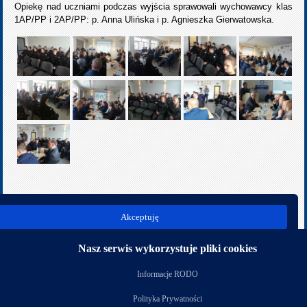
Opiekę nad uczniami podczas wyjścia sprawowali wychowawcy klas
1AP/PP i 2AP/PP: p. Anna Ulińska i p. Agnieszka Gierwatowska.
poprz.
nast.
Akceptuję
Kategoria:
Rok szkolny 2017/2018
Nasz serwis wykorzystuje pliki cookies
Nasi partnerzy
Informacje RODO
Polityka Prywatności