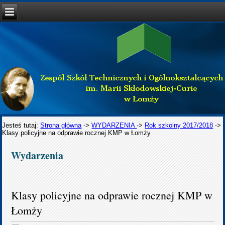
Jesteś tutaj:
Strona główna
->
WYDARZENIA
->
Rok szkolny 2017/2018
->
Klasy policyjne na odprawie rocznej KMP w Łomży
Wydarzenia
Klasy policyjne na odprawie rocznej KMP w
Łomży