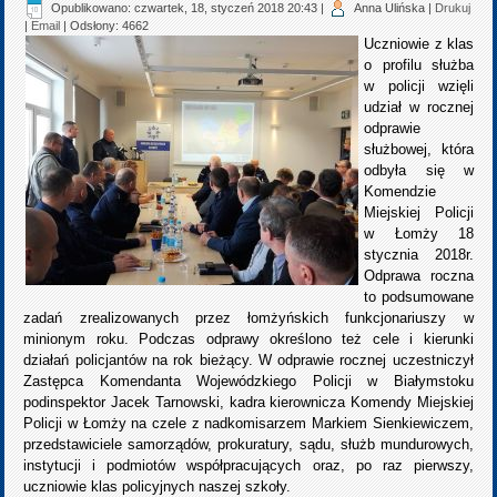
Opublikowano: czwartek, 18, styczeń 2018 20:43
|
Anna Ulińska
|
Drukuj
|
Email
| Odsłony: 4662
Uczniowie z klas
o profilu służba
w policji wzięli
udział w rocznej
odprawie
służbowej, która
odbyła się w
Komendzie
Miejskiej Policji
w Łomży 18
stycznia 2018r.
Odprawa roczna
to podsumowane
zadań zrealizowanych przez łomżyńskich funkcjonariuszy w
minionym roku. Podczas odprawy określono też cele i kierunki
działań policjantów na rok bieżący. W odprawie rocznej uczestniczył
Zastępca Komendanta Wojewódzkiego Policji w Białymstoku
podinspektor Jacek Tarnowski, kadra kierownicza Komendy Miejskiej
Policji w Łomży na czele z nadkomisarzem Markiem Sienkiewiczem,
przedstawiciele samorządów, prokuratury, sądu, służb mundurowych,
instytucji i podmiotów współpracujących oraz, po raz pierwszy,
uczniowie klas policyjnych naszej szkoły.