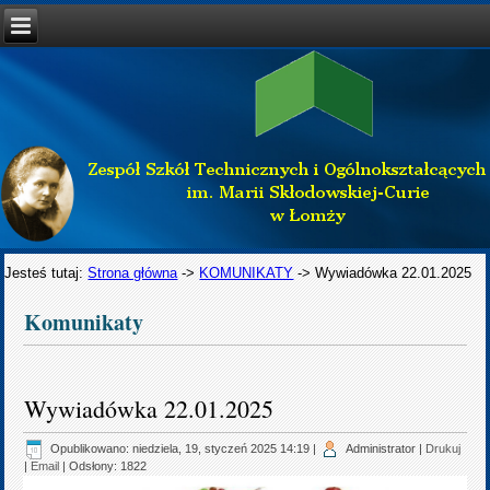
Jesteś tutaj:
Strona główna
->
KOMUNIKATY
->
Wywiadówka 22.01.2025
Komunikaty
Wywiadówka 22.01.2025
Opublikowano: niedziela, 19, styczeń 2025 14:19
|
Administrator
|
Drukuj
|
Email
| Odsłony: 1822