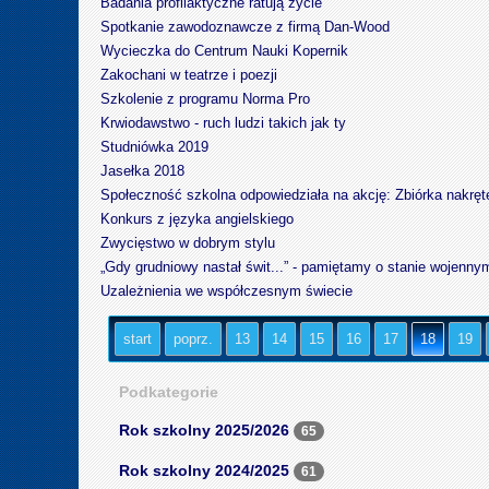
Badania profilaktyczne ratują życie
Spotkanie zawodoznawcze z firmą Dan-Wood
Wycieczka do Centrum Nauki Kopernik
Zakochani w teatrze i poezji
Szkolenie z programu Norma Pro
Krwiodawstwo - ruch ludzi takich jak ty
Studniówka 2019
Jasełka 2018
Społeczność szkolna odpowiedziała na akcję: Zbiórka nakręte
Konkurs z języka angielskiego
Zwycięstwo w dobrym stylu
„Gdy grudniowy nastał świt...” - pamiętamy o stanie wojenny
Uzależnienia we współczesnym świecie
start
poprz.
13
14
15
16
17
18
19
Podkategorie
Rok szkolny 2025/2026
65
Rok szkolny 2024/2025
61