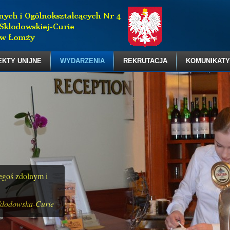
EKTY UNIJNE
WYDARZENIA
REKRUTACJA
KOMUNIKATY
zegoś zdolnym i
kłodowska-Curie