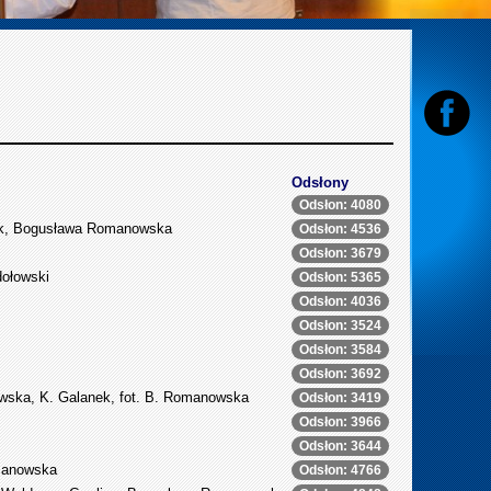
Odsłony
Odsłon: 4080
sak, Bogusława Romanowska
Odsłon: 4536
Odsłon: 3679
ołowski
Odsłon: 5365
Odsłon: 4036
Odsłon: 3524
Odsłon: 3584
Odsłon: 3692
owska, K. Galanek, fot. B. Romanowska
Odsłon: 3419
Odsłon: 3966
Odsłon: 3644
omanowska
Odsłon: 4766