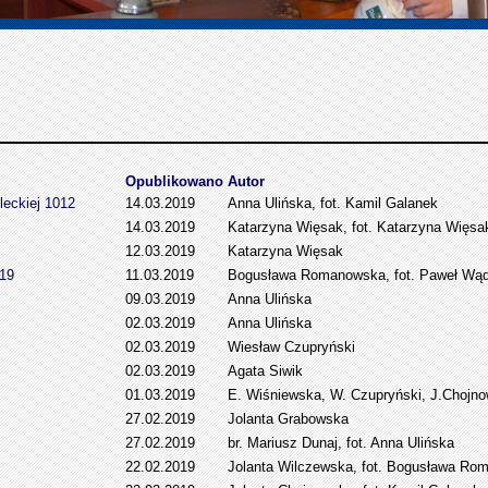
Opublikowano
Autor
leckiej 1012
14.03.2019
Anna Ulińska, fot. Kamil Galanek
14.03.2019
Katarzyna Więsak, fot. Katarzyna Wię
12.03.2019
Katarzyna Więsak
019
11.03.2019
Bogusława Romanowska, fot. Paweł Wąd
09.03.2019
Anna Ulińska
02.03.2019
Anna Ulińska
02.03.2019
Wiesław Czupryński
02.03.2019
Agata Siwik
01.03.2019
E. Wiśniewska, W. Czupryński, J.Chojn
27.02.2019
Jolanta Grabowska
27.02.2019
br. Mariusz Dunaj, fot. Anna Ulińska
22.02.2019
Jolanta Wilczewska, fot. Bogusława R