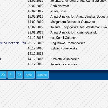
22.02.2019
Jolanta Chojnowska, fot. Kamil Galane
20.02.2019
Administrator
16.02.2019
Agata Siwik
15.02.2019
Anna Ulińska, fot. Anna Ulińska, Bogu
14.02.2019
Małgorzata Demczuk-Gutowska
13.02.2019
Jolanta Chojnowska, fot. Waldemar Cw
21.01.2019
Anna Ulińska, fot. Kamil Galanek
21.12.2018
fot. Kamil Galanek
k na leczenie Poli.
20.12.2018
Bogusława Romanowska
18.12.2018
Sylwia Kołakowska
15.12.2018
m
14.12.2018
Elżbieta Wiśniewska
12.12.2018
Jolanta Grabowska
20
21
22
nast.
koniec